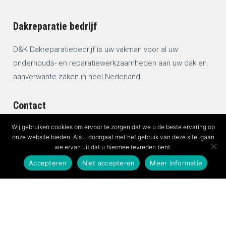
Dakreparatie bedrijf
D&K Dakreparatiebedrijf is uw vakman voor al uw
onderhouds- en reparatiewerkzaamheden aan uw dak en
aanverwante zaken in heel Nederland.
Contact
Wij gebruiken cookies om ervoor te zorgen dat we u de beste ervaring op
Melickstraat 14
onze website bieden. Als u doorgaat met het gebruik van deze site, gaan
we ervan uit dat u hiermee tevreden bent.
6845 HP Arnhem
Accepteren
Niet accepteren
Meer informatie
+31 (0)26 381 79 03
+31 (0)6 452 982 48
chrisdriessen@live.nl